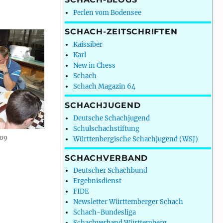
Perlen vom Bodensee
SCHACH-ZEITSCHRIFTEN
Kaissiber
Karl
New in Chess
Schach
Schach Magazin 64
SCHACHJUGEND
Deutsche Schachjugend
Schulschachstiftung
009
Württenbergische Schachjugend (WSJ)
SCHACHVERBAND
Deutscher Schachbund
Ergebnisdienst
FIDE
Newsletter Württemberger Schach
Schach-Bundesliga
Schachverband Württemberg