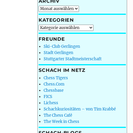
ARCHIV
Archiv
KATEGORIEN
Kategorien
FREUNDE
Ski-Club Gerlingen
Stadt Gerlingen
Stuttgarter Stadtmeisterschaft
SCHACH IM NETZ
Chess Tigers
Chess.Com
Chessbase
FICS
Lichess
Schachkuriositäten – von Tim Krabbé
The Chess Café
The Week in Chess
SCHACH-BLOGS