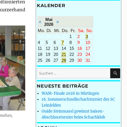
tionierten
KALENDER
kurzerhand
Mai
«
»
2026
Mo.
Di.
Mi.
Do.
Fr.
Sa.
So.
1
2
3
4
5
6
7
8
9
10
11
12
13
14
15
16
17
18
19
20
21
22
23
24
25
26
27
28
29
30
31
SU
Suchen
nach:
NEUESTE BEITRÄGE
WAM-Finale 2026 in Nürtingen
16. Sommerschnellschachturnier des SC
Leinfelden
Guido Steinmassl gewinnt Saison-
imultan,
Abschlussturnier beim Schachklub