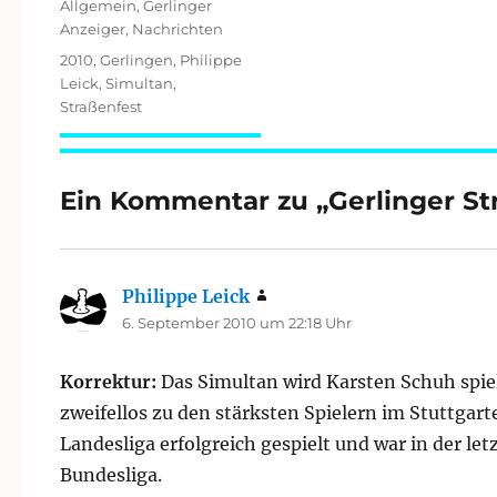
Kategorien
Allgemein
,
Gerlinger
Anzeiger
,
Nachrichten
Schlagwörter
2010
,
Gerlingen
,
Philippe
Leick
,
Simultan
,
Straßenfest
Ein Kommentar zu „Gerlinger St
Philippe Leick
sagt:
6. September 2010 um 22:18 Uhr
Korrektur:
Das Simultan wird Karsten Schuh spie
zweifellos zu den stärksten Spielern im Stuttgart
Landesliga erfolgreich gespielt und war in der le
Bundesliga.