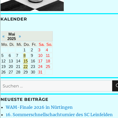
KALENDER
Mai
«
»
2025
Mo.
Di.
Mi.
Do.
Fr.
Sa.
So.
1
2
3
4
5
6
7
8
9
10
11
12
13
14
15
16
17
18
19
20
21
22
23
24
25
26
27
28
29
30
31
Suchen
nach:
NEUESTE BEITRÄGE
WAM-Finale 2026 in Nürtingen
16. Sommerschnellschachturnier des SC Leinfelden