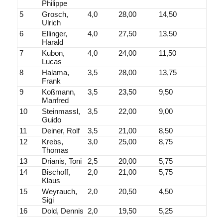
Philippe
5
Grosch,
4,0
28,00
14,50
Ulrich
6
Ellinger,
4,0
27,50
13,50
Harald
7
Kubon,
4,0
24,00
11,50
Lucas
8
Halama,
3,5
28,00
13,75
Frank
9
Koßmann,
3,5
23,50
9,50
Manfred
10
Steinmassl,
3,5
22,00
9,00
Guido
11
Deiner, Rolf
3,5
21,00
8,50
12
Krebs,
3,0
25,00
8,75
Thomas
13
Drianis, Toni
2,5
20,00
5,75
14
Bischoff,
2,0
21,00
5,75
Klaus
15
Weyrauch,
2,0
20,50
4,50
Sigi
16
Dold, Dennis
2,0
19,50
5,25