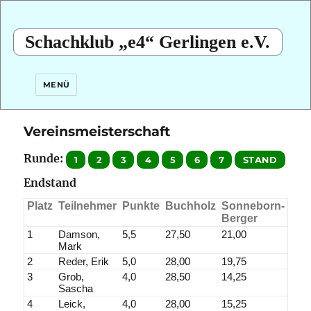
Schachklub „e4“ Gerlingen e.V.
MENÜ
Vereinsmeisterschaft
Runde:
Endstand
Platz
Teilnehmer
Punkte
Buchholz
Sonneborn-
Berger
1
Damson,
5,5
27,50
21,00
Mark
2
Reder, Erik
5,0
28,00
19,75
3
Grob,
4,0
28,50
14,25
Sascha
4
Leick,
4,0
28,00
15,25