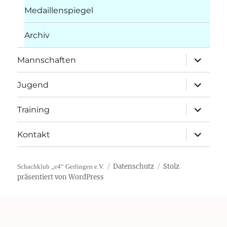
Medaillenspiegel
Archiv
Unterme
Mannschaften
öffnen
Unterme
Jugend
öffnen
Unterme
Training
öffnen
Unterme
Kontakt
öffnen
Datenschutz
Stolz
Schachklub „e4“ Gerlingen e.V.
präsentiert von WordPress