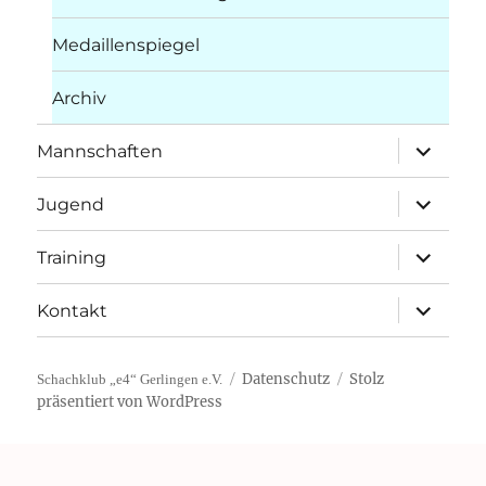
Medaillenspiegel
Archiv
Unterme
Mannschaften
öffnen
Unterme
Jugend
öffnen
Unterme
Training
öffnen
Unterme
Kontakt
öffnen
Datenschutz
Stolz
Schachklub „e4“ Gerlingen e.V.
präsentiert von WordPress