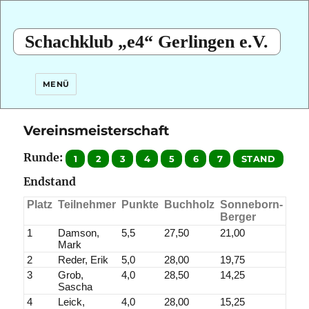
Schachklub „e4“ Gerlingen e.V.
MENÜ
Vereinsmeisterschaft
Runde:
Endstand
Platz
Teilnehmer
Punkte
Buchholz
Sonneborn-
Berger
1
Damson,
5,5
27,50
21,00
Mark
2
Reder, Erik
5,0
28,00
19,75
3
Grob,
4,0
28,50
14,25
Sascha
4
Leick,
4,0
28,00
15,25