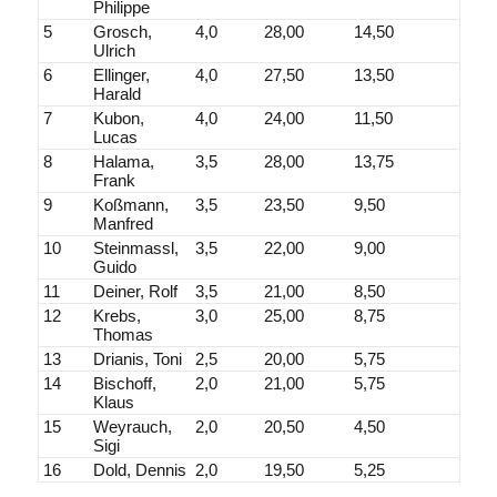
Philippe
5
Grosch,
4,0
28,00
14,50
Ulrich
6
Ellinger,
4,0
27,50
13,50
Harald
7
Kubon,
4,0
24,00
11,50
Lucas
8
Halama,
3,5
28,00
13,75
Frank
9
Koßmann,
3,5
23,50
9,50
Manfred
10
Steinmassl,
3,5
22,00
9,00
Guido
11
Deiner, Rolf
3,5
21,00
8,50
12
Krebs,
3,0
25,00
8,75
Thomas
13
Drianis, Toni
2,5
20,00
5,75
14
Bischoff,
2,0
21,00
5,75
Klaus
15
Weyrauch,
2,0
20,50
4,50
Sigi
16
Dold, Dennis
2,0
19,50
5,25