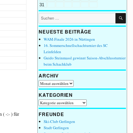
31
SU
Suchen
nach:
NEUESTE BEITRÄGE
WAM-Finale 2026 in Nürtingen
16. Sommerschnellschachturnier des SC
Leinfelden
Guido Steinmassl gewinnt Saison-Abschlussturnier
beim Schachklub
ARCHIV
Archiv
KATEGORIEN
Kategorien
FREUNDE
( -:- ) für
Ski-Club Gerlingen
Stadt Gerlingen