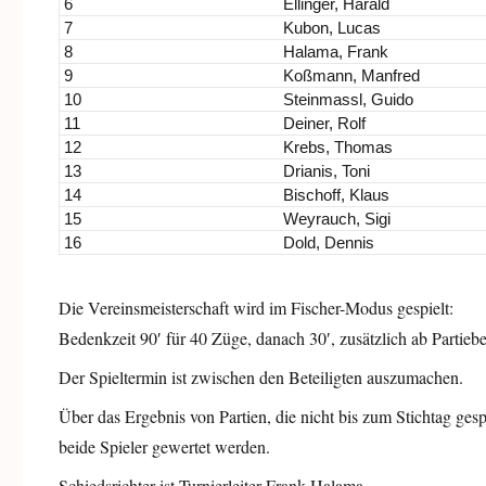
6
Ellinger, Harald
7
Kubon, Lucas
8
Halama, Frank
9
Koßmann, Manfred
10
Steinmassl, Guido
11
Deiner, Rolf
12
Krebs, Thomas
13
Drianis, Toni
14
Bischoff, Klaus
15
Weyrauch, Sigi
16
Dold, Dennis
Die Vereinsmeisterschaft wird im Fischer-Modus gespielt:
Bedenkzeit 90′ für 40 Züge, danach 30′, zusätzlich ab Partie
Der Spieltermin ist zwischen den Beteiligten auszumachen.
Über das Ergebnis von Partien, die nicht bis zum Stichtag gespie
beide Spieler gewertet werden.
Schiedsrichter ist Turnierleiter Frank Halama.