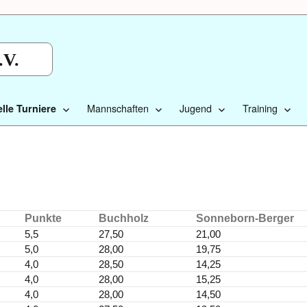
.V.
Mannschaften
Jugend
Training
lle Turniere
Punkte
Buchholz
Sonneborn-Berger
5,5
27,50
21,00
5,0
28,00
19,75
4,0
28,50
14,25
4,0
28,00
15,25
4,0
28,00
14,50