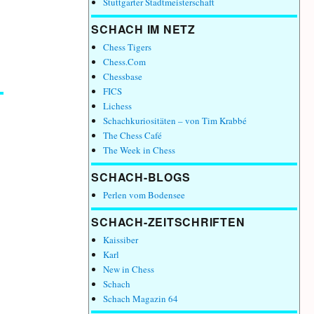
Stuttgarter Stadtmeisterschaft
SCHACH IM NETZ
Chess Tigers
Chess.Com
Chessbase
FICS
Lichess
Schachkuriositäten – von Tim Krabbé
The Chess Café
The Week in Chess
SCHACH-BLOGS
Perlen vom Bodensee
SCHACH-ZEITSCHRIFTEN
Kaissiber
Karl
New in Chess
Schach
Schach Magazin 64