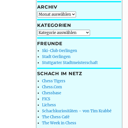
ARCHIV
Archiv
KATEGORIEN
Kategorien
FREUNDE
Ski-Club Gerlingen
Stadt Gerlingen
Stuttgarter Stadtmeisterschaft
SCHACH IM NETZ
Chess Tigers
Chess.Com
Chessbase
FICS
Lichess
Schachkuriositäten – von Tim Krabbé
The Chess Café
The Week in Chess