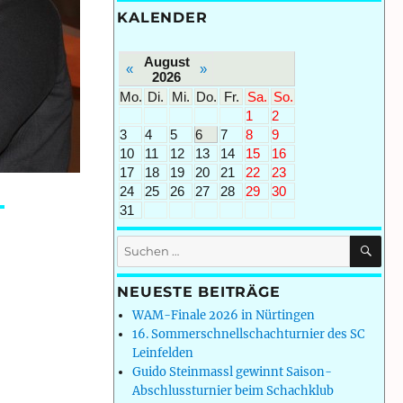
KALENDER
August
«
»
2026
Mo.
Di.
Mi.
Do.
Fr.
Sa.
So.
1
2
3
4
5
6
7
8
9
10
11
12
13
14
15
16
17
18
19
20
21
22
23
24
25
26
27
28
29
30
31
SU
Suchen
nach:
NEUESTE BEITRÄGE
WAM-Finale 2026 in Nürtingen
16. Sommerschnellschachturnier des SC
Leinfelden
Guido Steinmassl gewinnt Saison-
Abschlussturnier beim Schachklub