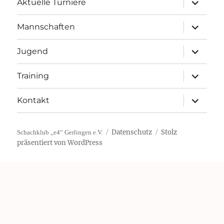
Aktuelle Turniere
öffnen
Unterme
Mannschaften
öffnen
Unterme
Jugend
öffnen
Unterme
Training
öffnen
Unterme
Kontakt
öffnen
Datenschutz
Stolz
Schachklub „e4“ Gerlingen e.V.
präsentiert von WordPress