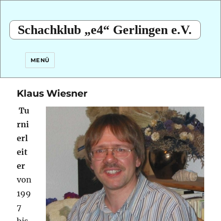
Schachklub „e4“ Gerlingen e.V.
MENÜ
Klaus Wiesner
Tu
rni
erl
eit
er
von
199
7