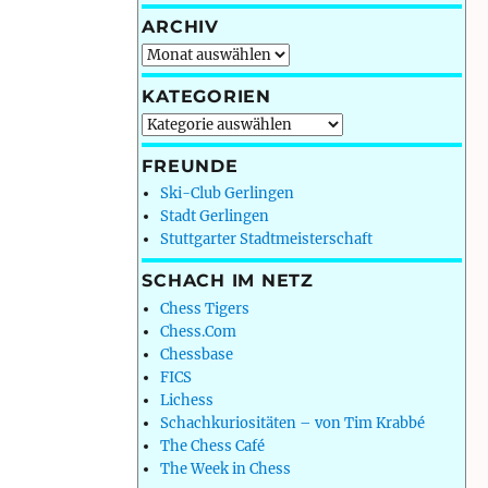
ARCHIV
Archiv
KATEGORIEN
Kategorien
FREUNDE
Ski-Club Gerlingen
Stadt Gerlingen
Stuttgarter Stadtmeisterschaft
SCHACH IM NETZ
Chess Tigers
Chess.Com
Chessbase
FICS
Lichess
Schachkuriositäten – von Tim Krabbé
The Chess Café
The Week in Chess