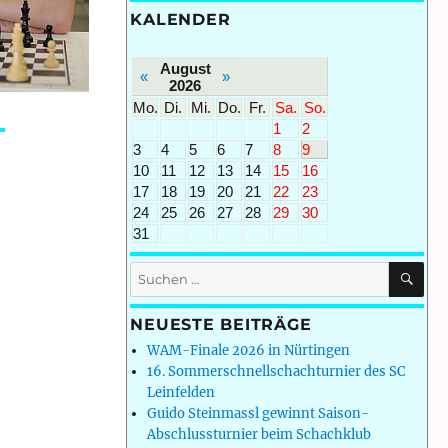
KALENDER
August
«
»
2026
Mo.
Di.
Mi.
Do.
Fr.
Sa.
So.
1
2
3
4
5
6
7
8
9
10
11
12
13
14
15
16
17
18
19
20
21
22
23
24
25
26
27
28
29
30
31
SU
Suchen
nach:
NEUESTE BEITRÄGE
WAM-Finale 2026 in Nürtingen
16. Sommerschnellschachturnier des SC
Leinfelden
Guido Steinmassl gewinnt Saison-
Abschlussturnier beim Schachklub