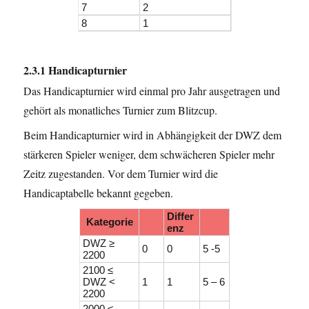
7
2
8
1
2.3.1 Handicapturnier
Das Handicapturnier wird einmal pro Jahr ausgetragen und
gehört als monatliches Turnier zum Blitzcup.
Beim Handicapturnier wird in Abhängigkeit der DWZ dem
stärkeren Spieler weniger, dem schwächeren Spieler mehr
Zeitz zugestanden. Vor dem Turnier wird die
Handicaptabelle bekannt gegeben.
Differ
Kategorie
enz
DWZ ≥
0
0
5 -5
2200
2100 ≤
DWZ <
1
1
5 – 6
2200
2000 ≤