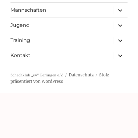
Unterme
Mannschaften
öffnen
Unterme
Jugend
öffnen
Unterme
Training
öffnen
Unterme
Kontakt
öffnen
Datenschutz
Stolz
Schachklub „e4“ Gerlingen e.V.
präsentiert von WordPress