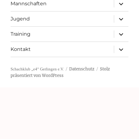
Unterme
Mannschaften
öffnen
Unterme
Jugend
öffnen
Unterme
Training
öffnen
Unterme
Kontakt
öffnen
Datenschutz
Stolz
Schachklub „e4“ Gerlingen e.V.
präsentiert von WordPress