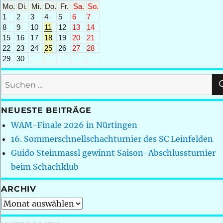
Mo.
Di.
Mi.
Do.
Fr.
Sa.
So.
1
2
3
4
5
6
7
8
9
10
11
12
13
14
15
16
17
18
19
20
21
22
23
24
25
26
27
28
29
30
Suchen
nach:
NEUESTE BEITRÄGE
WAM-Finale 2026 in Nürtingen
16. Sommerschnellschachturnier des SC Leinfelden
Guido Steinmassl gewinnt Saison-Abschlussturnier
beim Schachklub
ARCHIV
Archiv