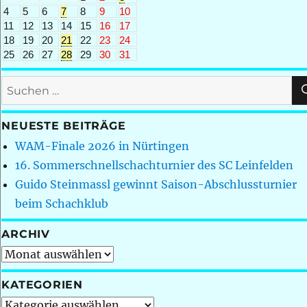
4
5
6
7
8
9
10
11
12
13
14
15
16
17
18
19
20
21
22
23
24
25
26
27
28
29
30
31
Suchen
nach:
NEUESTE BEITRÄGE
WAM-Finale 2026 in Nürtingen
16. Sommerschnellschachturnier des SC Leinfelden
Guido Steinmassl gewinnt Saison-Abschlussturnier
beim Schachklub
ARCHIV
Archiv
KATEGORIEN
Kategorien