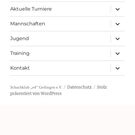
Unterme
Aktuelle Turniere
öffnen
Unterme
Mannschaften
öffnen
Unterme
Jugend
öffnen
Unterme
Training
öffnen
Unterme
Kontakt
öffnen
Datenschutz
Stolz
Schachklub „e4“ Gerlingen e.V.
präsentiert von WordPress