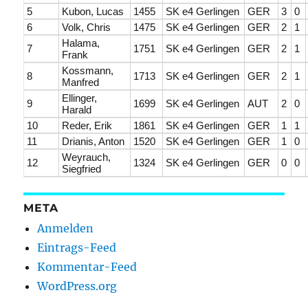
5
Kubon, Lucas
1455
SK e4 Gerlingen
GER
3
0
6
Volk, Chris
1475
SK e4 Gerlingen
GER
2
1
Halama,
7
1751
SK e4 Gerlingen
GER
2
1
Frank
Kossmann,
8
1713
SK e4 Gerlingen
GER
2
1
Manfred
Ellinger,
9
1699
SK e4 Gerlingen
AUT
2
0
Harald
10
Reder, Erik
1861
SK e4 Gerlingen
GER
1
1
11
Drianis, Anton
1520
SK e4 Gerlingen
GER
1
0
Weyrauch,
12
1324
SK e4 Gerlingen
GER
0
0
Siegfried
META
Anmelden
Eintrags-Feed
Kommentar-Feed
WordPress.org