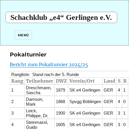
Schachklub „e4“ Gerlingen e.V.
MENÜ
Pokalturnier
Bericht zum Pokalturnier 2024/25
Rangliste: Stand nach der 5. Runde
Rang
Teilnehmer
DWZ
Verein/Ort
Land
S
R
Dreschmann,
1
1879
SK e4 Gerlingen
GER
4
1
Sascha
Damson,
2
1868
Spvgg Böblingen
GER
4
0
Mark
Leick,
3
1900
SK e4 Gerlingen
GER
3
1
Philippe, Dr.
Steinmassl,
4
1605
SK e4 Gerlingen
GER
3
0
Guido