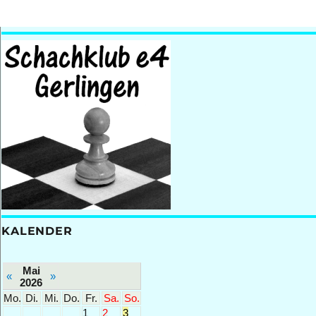
KALENDER
Mai
«
»
2026
Mo.
Di.
Mi.
Do.
Fr.
Sa.
So.
1
2
3