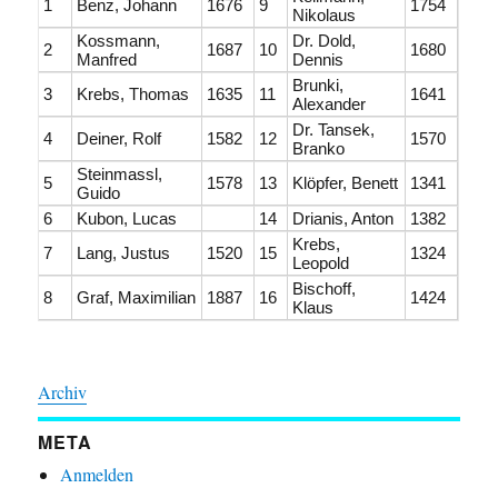
1
Benz, Johann
1676
9
1754
Nikolaus
Kossmann,
Dr. Dold,
2
1687
10
1680
Manfred
Dennis
Brunki,
3
Krebs, Thomas
1635
11
1641
Alexander
Dr. Tansek,
4
Deiner, Rolf
1582
12
1570
Branko
Steinmassl,
5
1578
13
Klöpfer, Benett
1341
Guido
6
Kubon, Lucas
14
Drianis, Anton
1382
Krebs,
7
Lang, Justus
1520
15
1324
Leopold
Bischoff,
8
Graf, Maximilian
1887
16
1424
Klaus
Archiv
META
Anmelden