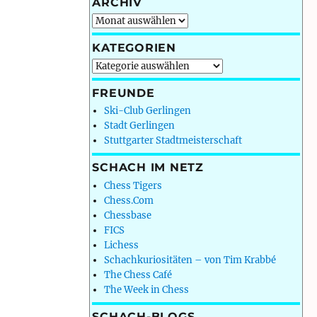
ARCHIV
Archiv
KATEGORIEN
Kategorien
FREUNDE
Ski-Club Gerlingen
Stadt Gerlingen
Stuttgarter Stadtmeisterschaft
SCHACH IM NETZ
Chess Tigers
Chess.Com
Chessbase
FICS
Lichess
Schachkuriositäten – von Tim Krabbé
The Chess Café
The Week in Chess
SCHACH-BLOGS