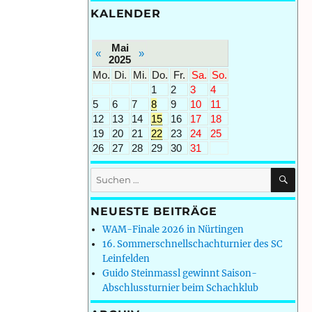
KALENDER
Mai
«
»
2025
Mo.
Di.
Mi.
Do.
Fr.
Sa.
So.
1
2
3
4
5
6
7
8
9
10
11
12
13
14
15
16
17
18
19
20
21
22
23
24
25
26
27
28
29
30
31
SU
Suchen
nach:
NEUESTE BEITRÄGE
WAM-Finale 2026 in Nürtingen
16. Sommerschnellschachturnier des SC
Leinfelden
Guido Steinmassl gewinnt Saison-
Abschlussturnier beim Schachklub