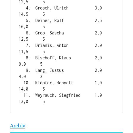
12,5      5

   4.  Grosch, Ulrich           3,0    
14,5      5

   5.  Deiner, Rolf             2,5    
16,0      5

   6.  Grob, Sascha             2,0    
12,5      5

   7.  Drianis, Anton           2,0    
11,5      5

   8.  Bischoff, Klaus          2,0     
9,0      5

   9.  Lang, Justus             2,0     
4,0      3

  10.  Klöpfer, Bennett         1,0    
14,0      5

  11.  Weyrauch, Siegfried      1,0    
Archiv