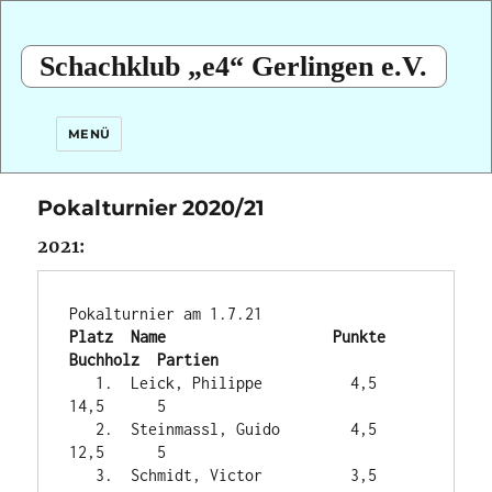
Schachklub „e4“ Gerlingen e.V.
MENÜ
Pokalturnier 2020/21
2021:
Platz  Name                   Punkte   
Buchholz  Partien
   1.  Leick, Philippe          4,5    
14,5      5

   2.  Steinmassl, Guido        4,5    
12,5      5

   3.  Schmidt, Victor          3,5    