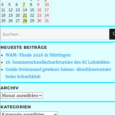
4
5
6
7
8
9
10
11
12
13
14
15
16
17
18
19
20
21
22
23
24
25
26
27
28
29
30
31
Suchen
nach:
NEUESTE BEITRÄGE
WAM-Finale 2026 in Nürtingen
16. Sommerschnellschachturnier des SC Leinfelden
Guido Steinmassl gewinnt Saison-Abschlussturnier
beim Schachklub
ARCHIV
Archiv
KATEGORIEN
Kategorien