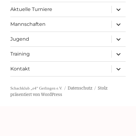
Unterme
Aktuelle Turniere
öffnen
Unterme
Mannschaften
öffnen
Unterme
Jugend
öffnen
Unterme
Training
öffnen
Unterme
Kontakt
öffnen
Datenschutz
Stolz
Schachklub „e4“ Gerlingen e.V.
präsentiert von WordPress