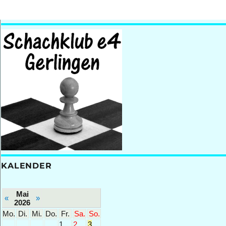
KALENDER
Mai
«
»
2026
Mo.
Di.
Mi.
Do.
Fr.
Sa.
So.
1
2
3