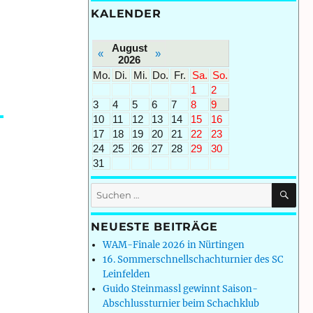
KALENDER
August
«
»
2026
Mo.
Di.
Mi.
Do.
Fr.
Sa.
So.
1
2
3
4
5
6
7
8
9
10
11
12
13
14
15
16
17
18
19
20
21
22
23
24
25
26
27
28
29
30
31
SU
Suchen
nach:
NEUESTE BEITRÄGE
WAM-Finale 2026 in Nürtingen
16. Sommerschnellschachturnier des SC
Leinfelden
Guido Steinmassl gewinnt Saison-
Abschlussturnier beim Schachklub