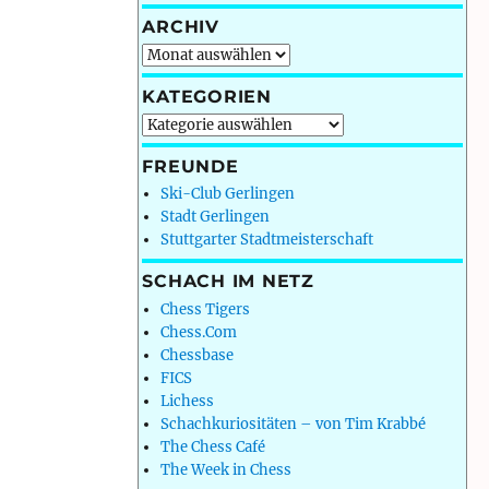
ARCHIV
Archiv
KATEGORIEN
Kategorien
FREUNDE
Ski-Club Gerlingen
Stadt Gerlingen
Stuttgarter Stadtmeisterschaft
SCHACH IM NETZ
Chess Tigers
Chess.Com
Chessbase
FICS
Lichess
Schachkuriositäten – von Tim Krabbé
The Chess Café
The Week in Chess