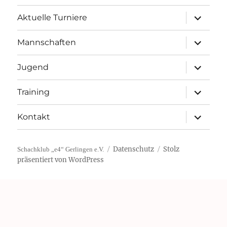
Unterme
Aktuelle Turniere
öffnen
Unterme
Mannschaften
öffnen
Unterme
Jugend
öffnen
Unterme
Training
öffnen
Unterme
Kontakt
öffnen
Datenschutz
Stolz
Schachklub „e4“ Gerlingen e.V.
präsentiert von WordPress