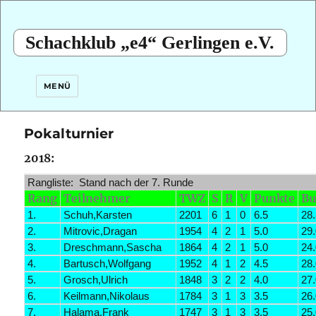
Schachklub „e4“ Gerlingen e.V.
MENÜ
Pokalturnier
2018:
Rangliste: Stand nach der 7. Runde
Rang
Teilnehmer
TWZ
S
R
V
Punkte
Bu
1.
Schuh,Karsten
2201
6
1
0
6.5
28
2.
Mitrovic,Dragan
1954
4
2
1
5.0
29
3.
Dreschmann,Sascha
1864
4
2
1
5.0
24
4.
Bartusch,Wolfgang
1952
4
1
2
4.5
28
5.
Grosch,Ulrich
1848
3
2
2
4.0
27
6.
Keilmann,Nikolaus
1784
3
1
3
3.5
26
7.
Halama,Frank
1747
3
1
3
3.5
25