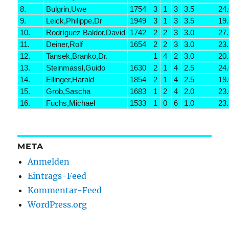
8.
Bulgrin,Uwe
1754
3
1
3
3.5
24
9.
Leick,Philippe,Dr
1949
3
1
3
3.5
19
10.
Rodríguez Baldor,David
1742
2
2
3
3.0
27
11.
Deiner,Rolf
1654
2
2
3
3.0
23
12.
Tansek,Branko,Dr.
1
4
2
3.0
20
13.
Steinmassl,Guido
1630
2
1
4
2.5
24
14.
Ellinger,Harald
1854
2
1
4
2.5
19
15.
Grob,Sascha
1683
1
2
4
2.0
23
16.
Fuchs,Michael
1533
1
0
6
1.0
23
META
Anmelden
Eintrags-Feed
Kommentar-Feed
WordPress.org