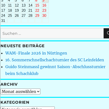
3
4
5
6
7
8
9
10
11
12
13
14
15
16
17
18
19
20
21
22
23
24
25
26
27
28
29
30
31
Suchen
nach:
NEUESTE BEITRÄGE
WAM-Finale 2026 in Nürtingen
16. Sommerschnellschachturnier des SC Leinfelden
Guido Steinmassl gewinnt Saison-Abschlussturnier
beim Schachklub
ARCHIV
Archiv
KATEGORIEN