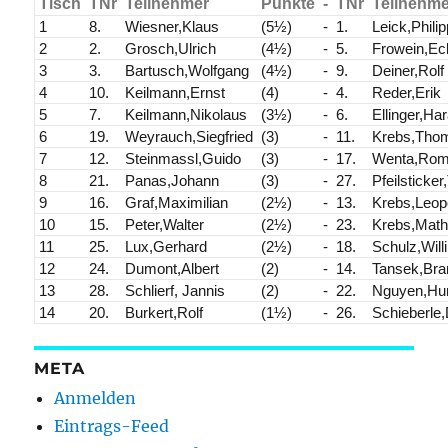
Tisch
TNr
Teilnehmer
Punkte
-
TNr
Teilnehm
1
8.
Wiesner,Klaus
(5½)
-
1.
Leick,Phili
2
2.
Grosch,Ulrich
(4½)
-
5.
Frowein,Ec
3
3.
Bartusch,Wolfgang
(4½)
-
9.
Deiner,Rolf
4
10.
Keilmann,Ernst
(4)
-
4.
Reder,Erik
5
7.
Keilmann,Nikolaus
(3½)
-
6.
Ellinger,Har
6
19.
Weyrauch,Siegfried
(3)
-
11.
Krebs,Tho
7
12.
Steinmassl,Guido
(3)
-
17.
Wenta,Rom
8
21.
Panas,Johann
(3)
-
27.
Pfeilsticke
9
16.
Graf,Maximilian
(2½)
-
13.
Krebs,Leop
10
15.
Peter,Walter
(2½)
-
23.
Krebs,Math
11
25.
Lux,Gerhard
(2½)
-
18.
Schulz,Willi
12
24.
Dumont,Albert
(2)
-
14.
Tansek,Bra
13
28.
Schlierf, Jannis
(2)
-
22.
Nguyen,Hu
14
20.
Burkert,Rolf
(1½)
-
26.
Schieberle,
META
Anmelden
Eintrags-Feed