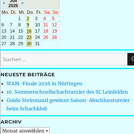
Juli
«
»
2026
Mo.
Di.
Mi.
Do.
Fr.
Sa.
So.
1
2
3
4
5
6
7
8
9
10
11
12
13
14
15
16
17
18
19
20
21
22
23
24
25
26
27
28
29
30
31
Suchen
nach:
NEUESTE BEITRÄGE
WAM-Finale 2026 in Nürtingen
16. Sommerschnellschachturnier des SC Leinfelden
Guido Steinmassl gewinnt Saison-Abschlussturnier
beim Schachklub
ARCHIV
Archiv