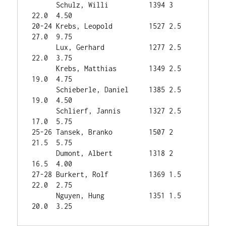
      Schulz, Willi          1394 3      
22.0  4.50

20-24 Krebs, Leopold         1527 2.5    
27.0  9.75

      Lux, Gerhard           1277 2.5    
22.0  3.75

      Krebs, Matthias        1349 2.5    
19.0  4.75

      Schieberle, Daniel     1385 2.5    
19.0  4.50

      Schlierf, Jannis       1327 2.5    
17.0  5.75

25-26 Tansek, Branko         1507 2      
21.5  5.75

      Dumont, Albert         1318 2      
16.5  4.00

27-28 Burkert, Rolf          1369 1.5    
22.0  2.75

      Nguyen, Hung           1351 1.5    
20.0  3.25