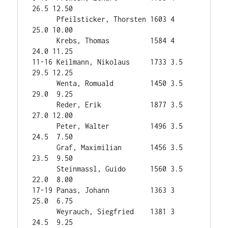
26.5 12.50

      Pfeilsticker, Thorsten 1603 4      
25.0 10.00

      Krebs, Thomas          1584 4      
24.0 11.25

11-16 Keilmann, Nikolaus     1733 3.5    
29.5 12.25

      Wenta, Romuald         1450 3.5    
29.0  9.25

      Reder, Erik            1877 3.5    
27.0 12.00

      Peter, Walter          1496 3.5    
24.5  7.50

      Graf, Maximilian       1456 3.5    
23.5  9.50

      Steinmassl, Guido      1560 3.5    
22.0  8.00

17-19 Panas, Johann          1363 3      
25.0  6.75

      Weyrauch, Siegfried    1381 3      
24.5  9.25
