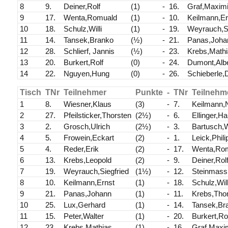
8
9.
Deiner,Rolf
(1)
-
16.
Graf,Maximi
9
17.
Wenta,Romuald
(1)
-
10.
Keilmann,Er
10
18.
Schulz,Willi
(1)
-
19.
Weyrauch,Si
11
14.
Tansek,Branko
(½)
-
21.
Panas,Joha
12
28.
Schlierf, Jannis
(½)
-
23.
Krebs,Math
13
20.
Burkert,Rolf
(0)
-
24.
Dumont,Albe
14
22.
Nguyen,Hung
(0)
-
26.
Schieberle,
Tisch
TNr
Teilnehmer
Punkte
-
TNr
Teilnehm
1
8.
Wiesner,Klaus
(3)
-
7.
Keilmann,
2
27.
Pfeilsticker,Thorsten
(2½)
-
6.
Ellinger,Ha
3
2.
Grosch,Ulrich
(2½)
-
3.
Bartusch,
4
5.
Frowein,Eckart
(2)
-
1.
Leick,Phil
5
4.
Reder,Erik
(2)
-
17.
Wenta,Ro
6
13.
Krebs,Leopold
(2)
-
9.
Deiner,Rol
7
19.
Weyrauch,Siegfried
(1½)
-
12.
Steinmass
8
10.
Keilmann,Ernst
(1)
-
18.
Schulz,Will
9
21.
Panas,Johann
(1)
-
11.
Krebs,Th
10
25.
Lux,Gerhard
(1)
-
14.
Tansek,Br
11
15.
Peter,Walter
(1)
-
20.
Burkert,Ro
12
23.
Krebs,Mathias
(1)
-
16.
Graf,Maxim