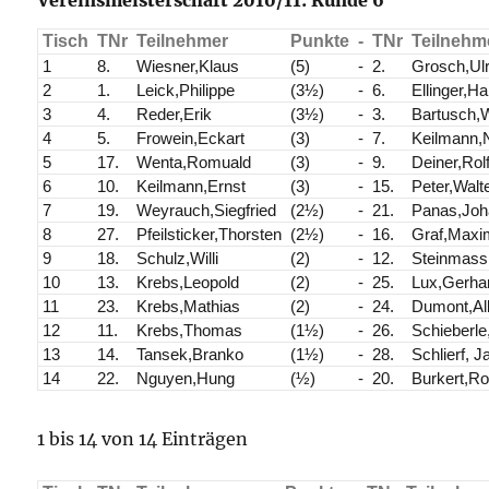
Vereinsmeisterschaft 2010/11: Runde 6
Tisch
TNr
Teilnehmer
Punkte
-
TNr
Teilnehm
1
8.
Wiesner,Klaus
(5)
-
2.
Grosch,Ulr
2
1.
Leick,Philippe
(3½)
-
6.
Ellinger,Ha
3
4.
Reder,Erik
(3½)
-
3.
Bartusch,
4
5.
Frowein,Eckart
(3)
-
7.
Keilmann,
5
17.
Wenta,Romuald
(3)
-
9.
Deiner,Rol
6
10.
Keilmann,Ernst
(3)
-
15.
Peter,Walt
7
19.
Weyrauch,Siegfried
(2½)
-
21.
Panas,Joh
8
27.
Pfeilsticker,Thorsten
(2½)
-
16.
Graf,Maxim
9
18.
Schulz,Willi
(2)
-
12.
Steinmass
10
13.
Krebs,Leopold
(2)
-
25.
Lux,Gerha
11
23.
Krebs,Mathias
(2)
-
24.
Dumont,Al
12
11.
Krebs,Thomas
(1½)
-
26.
Schieberle
13
14.
Tansek,Branko
(1½)
-
28.
Schlierf, J
14
22.
Nguyen,Hung
(½)
-
20.
Burkert,Ro
1 bis 14 von 14 Einträgen