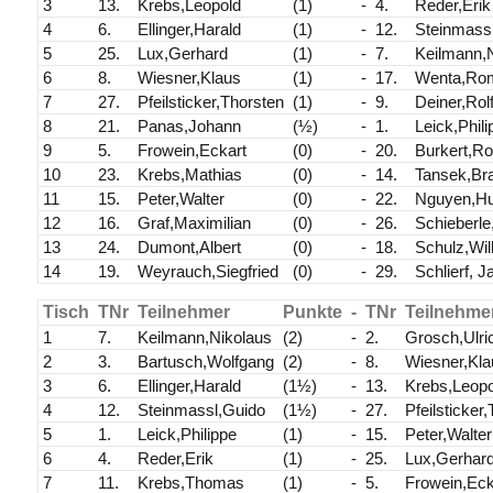
3
13.
Krebs,Leopold
(1)
-
4.
Reder,Erik
4
6.
Ellinger,Harald
(1)
-
12.
Steinmass
5
25.
Lux,Gerhard
(1)
-
7.
Keilmann,
6
8.
Wiesner,Klaus
(1)
-
17.
Wenta,Ro
7
27.
Pfeilsticker,Thorsten
(1)
-
9.
Deiner,Rol
8
21.
Panas,Johann
(½)
-
1.
Leick,Phil
9
5.
Frowein,Eckart
(0)
-
20.
Burkert,Ro
10
23.
Krebs,Mathias
(0)
-
14.
Tansek,Br
11
15.
Peter,Walter
(0)
-
22.
Nguyen,H
12
16.
Graf,Maximilian
(0)
-
26.
Schieberle
13
24.
Dumont,Albert
(0)
-
18.
Schulz,Will
14
19.
Weyrauch,Siegfried
(0)
-
29.
Schlierf, J
Tisch
TNr
Teilnehmer
Punkte
-
TNr
Teilnehme
1
7.
Keilmann,Nikolaus
(2)
-
2.
Grosch,Ulri
2
3.
Bartusch,Wolfgang
(2)
-
8.
Wiesner,Kla
3
6.
Ellinger,Harald
(1½)
-
13.
Krebs,Leopo
4
12.
Steinmassl,Guido
(1½)
-
27.
Pfeilsticker
5
1.
Leick,Philippe
(1)
-
15.
Peter,Walter
6
4.
Reder,Erik
(1)
-
25.
Lux,Gerhar
7
11.
Krebs,Thomas
(1)
-
5.
Frowein,Eck