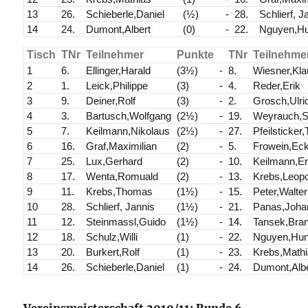
13
26.
Schieberle,Daniel
(½)
-
28.
Schlierf, J
14
24.
Dumont,Albert
(0)
-
22.
Nguyen,H
Tisch
TNr
Teilnehmer
Punkte
TNr
Teilnehme
1
6.
Ellinger,Harald
(3½)
-
8.
Wiesner,Kla
2
1.
Leick,Philippe
(3)
-
4.
Reder,Erik
3
9.
Deiner,Rolf
(3)
-
2.
Grosch,Ulri
4
3.
Bartusch,Wolfgang
(2½)
-
19.
Weyrauch,Si
5
7.
Keilmann,Nikolaus
(2½)
-
27.
Pfeilsticker
6
16.
Graf,Maximilian
(2)
-
5.
Frowein,Eck
7
25.
Lux,Gerhard
(2)
-
10.
Keilmann,Er
8
17.
Wenta,Romuald
(2)
-
13.
Krebs,Leopo
9
11.
Krebs,Thomas
(1½)
-
15.
Peter,Walter
10
28.
Schlierf, Jannis
(1½)
-
21.
Panas,Joha
11
12.
Steinmassl,Guido
(1½)
-
14.
Tansek,Bra
12
18.
Schulz,Willi
(1)
-
22.
Nguyen,Hu
13
20.
Burkert,Rolf
(1)
-
23.
Krebs,Math
14
26.
Schieberle,Daniel
(1)
-
24.
Dumont,Albe