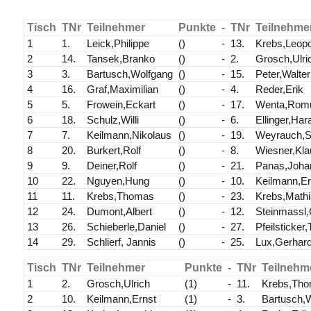
Tisch
TNr
Teilnehmer
Punkte
-
TNr
Teilnehme
1
1.
Leick,Philippe
()
-
13.
Krebs,Leopo
2
14.
Tansek,Branko
()
-
2.
Grosch,Ulri
3
3.
Bartusch,Wolfgang
()
-
15.
Peter,Walter
4
16.
Graf,Maximilian
()
-
4.
Reder,Erik
5
5.
Frowein,Eckart
()
-
17.
Wenta,Rom
6
18.
Schulz,Willi
()
-
6.
Ellinger,Har
7
7.
Keilmann,Nikolaus
()
-
19.
Weyrauch,Si
8
20.
Burkert,Rolf
()
-
8.
Wiesner,Kla
9
9.
Deiner,Rolf
()
-
21.
Panas,Joha
10
22.
Nguyen,Hung
()
-
10.
Keilmann,Er
11
11.
Krebs,Thomas
()
-
23.
Krebs,Math
12
24.
Dumont,Albert
()
-
12.
Steinmassl
13
26.
Schieberle,Daniel
()
-
27.
Pfeilsticker
14
29.
Schlierf, Jannis
()
-
25.
Lux,Gerhar
Tisch
TNr
Teilnehmer
Punkte
-
TNr
Teilnehm
1
2.
Grosch,Ulrich
(1)
-
11.
Krebs,Th
2
10.
Keilmann,Ernst
(1)
-
3.
Bartusch,