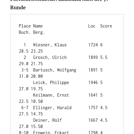
Runde
Place Name                   Loc  Score 
Buch. Berg.

  1   Wiesner, Klaus         1724 6      
28.5 23.25

  2   Grosch, Ulrich         1899 5.5    
29.0 21.75

 3-5  Bartusch, Wolfgang     1891 5      
31.0 20.00

      Leick, Philippe        1946 5      
27.0 19.75

      Keilmann, Ernst        1641 5      
22.5 10.50

 6-7  Ellinger, Harald       1757 4.5    
27.5 14.75

      Deiner, Rolf           1667 4.5    
27.0 15.50

8-10  Frowein, Eckart        1798 4      