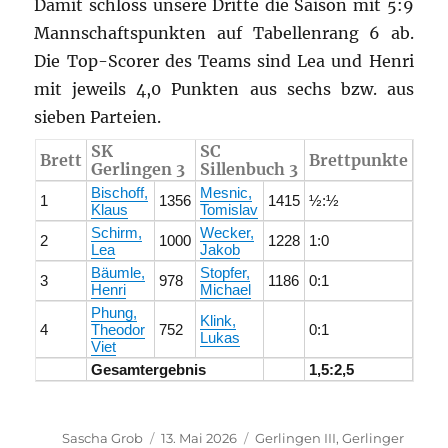
Damit schloss unsere Dritte die Saison mit 5:9
Mannschaftspunkten auf Tabellenrang 6 ab.
Die Top-Scorer des Teams sind Lea und Henri
mit jeweils 4,0 Punkten aus sechs bzw. aus
sieben Parteien.
SK
SC
Brett
Brettpunkte
Gerlingen 3
Sillenbuch 3
Bischoff,
Mesnic,
1
1356
1415
½:½
Klaus
Tomislav
Schirm,
Wecker,
2
1000
1228
1:0
Lea
Jakob
Bäumle,
Stopfer,
3
978
1186
0:1
Henri
Michael
Phung,
Klink,
4
Theodor
752
0:1
Lukas
Viet
Gesamtergebnis
1,5:2,5
Autor
Veröffentlicht
Kategorien
Sascha Grob
13. Mai 2026
Gerlingen III
,
Gerlinger