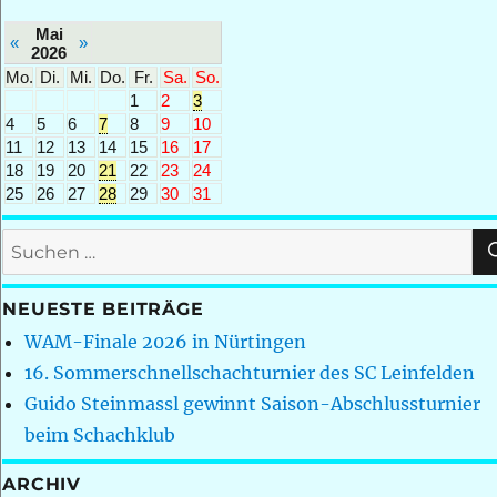
Mai
«
»
2026
Mo.
Di.
Mi.
Do.
Fr.
Sa.
So.
1
2
3
4
5
6
7
8
9
10
11
12
13
14
15
16
17
18
19
20
21
22
23
24
25
26
27
28
29
30
31
Suchen
nach:
NEUESTE BEITRÄGE
WAM-Finale 2026 in Nürtingen
16. Sommerschnellschachturnier des SC Leinfelden
Guido Steinmassl gewinnt Saison-Abschlussturnier
beim Schachklub
ARCHIV