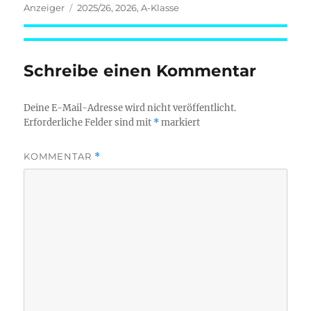
am
Schlagwörter
Anzeiger
2025/26
,
2026
,
A-Klasse
Schreibe einen Kommentar
Deine E-Mail-Adresse wird nicht veröffentlicht.
Erforderliche Felder sind mit
*
markiert
KOMMENTAR
*