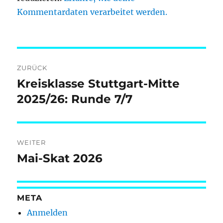
Kommentardaten verarbeitet werden.
Beitragsnavigation
ZURÜCK
Kreisklasse Stuttgart-Mitte
Vorheriger
Beitrag:
2025/26: Runde 7/7
WEITER
Mai-Skat 2026
Nächster
Beitrag:
META
Anmelden