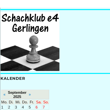
KALENDER
September
«
»
2025
Mo.
Di.
Mi.
Do.
Fr.
Sa.
So.
1
2
3
4
5
6
7