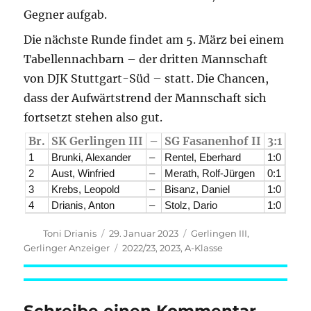
Gegner aufgab.
Die nächste Runde findet am 5. März bei einem
Tabellennachbarn – der dritten Mannschaft
von DJK Stuttgart-Süd – statt. Die Chancen,
dass der Aufwärtstrend der Mannschaft sich
fortsetzt stehen also gut.
Br.
SK Gerlingen III
–
SG Fasanenhof II
3:1
1
Brunki, Alexander
–
Rentel, Eberhard
1:0
2
Aust, Winfried
–
Merath, Rolf-Jürgen
0:1
3
Krebs, Leopold
–
Bisanz, Daniel
1:0
4
Drianis, Anton
–
Stolz, Dario
1:0
Autor
Veröffentlicht
Kategorien
Toni Drianis
29. Januar 2023
Gerlingen III
,
am
Schlagwörter
Gerlinger Anzeiger
2022/23
,
2023
,
A-Klasse