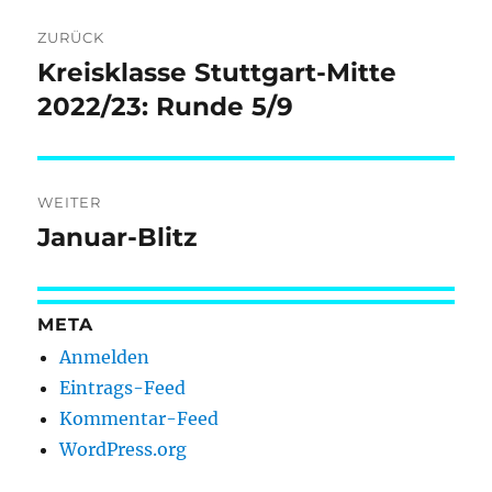
Beitragsnavigation
ZURÜCK
Kreisklasse Stuttgart-Mitte
Vorheriger
Beitrag:
2022/23: Runde 5/9
WEITER
Januar-Blitz
Nächster
Beitrag:
META
Anmelden
Eintrags-Feed
Kommentar-Feed
WordPress.org