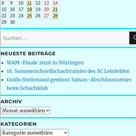
8
9
10
11
12
13
14
15
16
17
18
19
20
21
22
23
24
25
26
27
28
29
30
Suchen
nach:
NEUESTE BEITRÄGE
WAM-Finale 2026 in Nürtingen
16. Sommerschnellschachturnier des SC Leinfelden
Guido Steinmassl gewinnt Saison-Abschlussturnier
beim Schachklub
ARCHIV
Archiv
KATEGORIEN
Kategorien