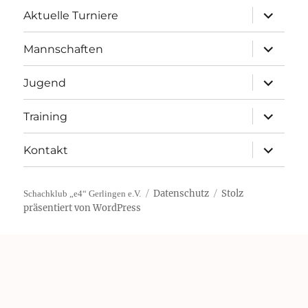
Unterme
Aktuelle Turniere
öffnen
Unterme
Mannschaften
öffnen
Unterme
Jugend
öffnen
Unterme
Training
öffnen
Unterme
Kontakt
öffnen
Datenschutz
Stolz
Schachklub „e4“ Gerlingen e.V.
präsentiert von WordPress