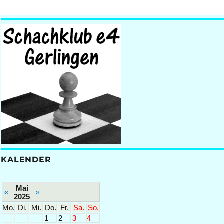
KALENDER
Mai
«
»
2025
Mo.
Di.
Mi.
Do.
Fr.
Sa.
So.
1
2
3
4