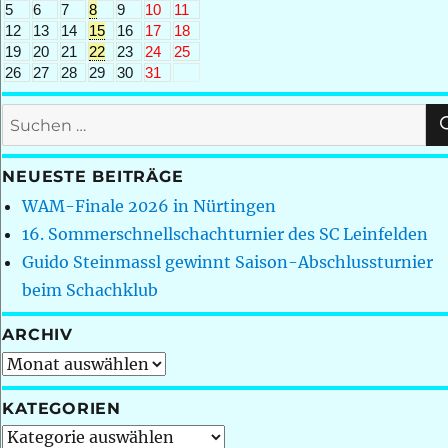
5
6
7
8
9
10
11
12
13
14
15
16
17
18
19
20
21
22
23
24
25
26
27
28
29
30
31
Suchen
nach:
NEUESTE BEITRÄGE
WAM-Finale 2026 in Nürtingen
16. Sommerschnellschachturnier des SC Leinfelden
Guido Steinmassl gewinnt Saison-Abschlussturnier
beim Schachklub
ARCHIV
Archiv
KATEGORIEN
Kategorien