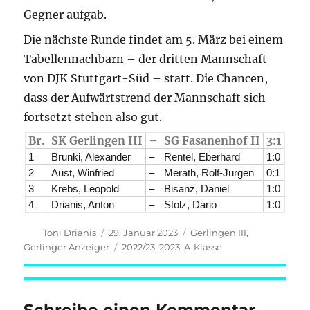
Gegner aufgab.
Die nächste Runde findet am 5. März bei einem
Tabellennachbarn – der dritten Mannschaft
von DJK Stuttgart-Süd – statt. Die Chancen,
dass der Aufwärtstrend der Mannschaft sich
fortsetzt stehen also gut.
Br.
SK Gerlingen III
–
SG Fasanenhof II
3:1
1
Brunki, Alexander
–
Rentel, Eberhard
1:0
2
Aust, Winfried
–
Merath, Rolf-Jürgen
0:1
3
Krebs, Leopold
–
Bisanz, Daniel
1:0
4
Drianis, Anton
–
Stolz, Dario
1:0
Autor
Veröffentlicht
Kategorien
Toni Drianis
29. Januar 2023
Gerlingen III
,
am
Schlagwörter
Gerlinger Anzeiger
2022/23
,
2023
,
A-Klasse