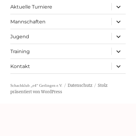
Unterme
Aktuelle Turniere
öffnen
Unterme
Mannschaften
öffnen
Unterme
Jugend
öffnen
Unterme
Training
öffnen
Unterme
Kontakt
öffnen
Datenschutz
Stolz
Schachklub „e4“ Gerlingen e.V.
präsentiert von WordPress