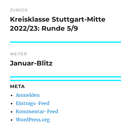
Beitragsnavigation
ZURÜCK
Kreisklasse Stuttgart-Mitte
Vorheriger
Beitrag:
2022/23: Runde 5/9
WEITER
Januar-Blitz
Nächster
Beitrag:
META
Anmelden
Eintrags-Feed
Kommentar-Feed
WordPress.org