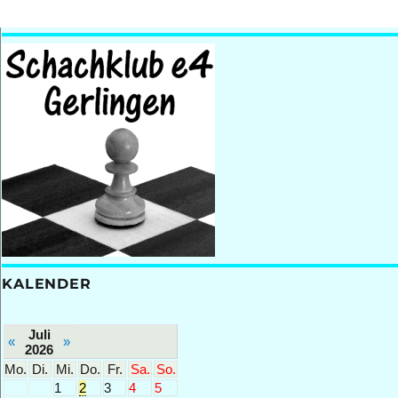
KALENDER
Juli
«
»
2026
Mo.
Di.
Mi.
Do.
Fr.
Sa.
So.
1
2
3
4
5