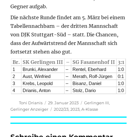
Gegner aufgab.
Die nächste Runde findet am 5. März bei einem
Tabellennachbarn – der dritten Mannschaft
von DJK Stuttgart-Süd – statt. Die Chancen,
dass der Aufwärtstrend der Mannschaft sich
fortsetzt stehen also gut.
Br.
SK Gerlingen III
–
SG Fasanenhof II
3:1
1
Brunki, Alexander
–
Rentel, Eberhard
1:0
2
Aust, Winfried
–
Merath, Rolf-Jürgen
0:1
3
Krebs, Leopold
–
Bisanz, Daniel
1:0
4
Drianis, Anton
–
Stolz, Dario
1:0
Autor
Veröffentlicht
Kategorien
Toni Drianis
29. Januar 2023
Gerlingen III
,
am
Schlagwörter
Gerlinger Anzeiger
2022/23
,
2023
,
A-Klasse