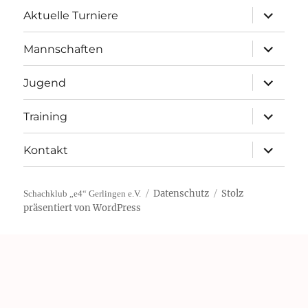
Unterme
Aktuelle Turniere
öffnen
Unterme
Mannschaften
öffnen
Unterme
Jugend
öffnen
Unterme
Training
öffnen
Unterme
Kontakt
öffnen
Datenschutz
Stolz
Schachklub „e4“ Gerlingen e.V.
präsentiert von WordPress