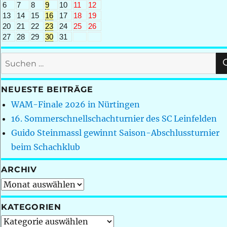
6
7
8
9
10
11
12
13
14
15
16
17
18
19
20
21
22
23
24
25
26
27
28
29
30
31
Suchen
nach:
NEUESTE BEITRÄGE
WAM-Finale 2026 in Nürtingen
16. Sommerschnellschachturnier des SC Leinfelden
Guido Steinmassl gewinnt Saison-Abschlussturnier
beim Schachklub
ARCHIV
Archiv
KATEGORIEN
Kategorien